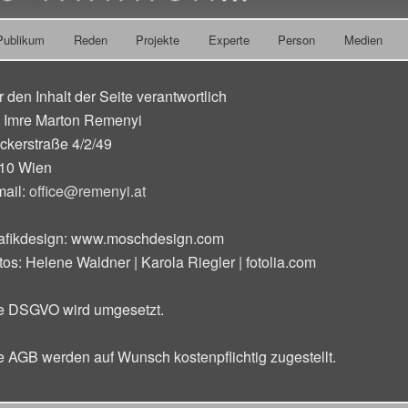
Publikum
Reden
Projekte
Experte
Person
Medien
n
ren
r den Inhalt der Seite verantwortlich
. Imre Marton Remenyi
ckerstraße 4/2/49
10 Wien
mail:
office@remenyi.at
afikdesign: www.moschdesign.com
tos: Helene Waldner | Karola Riegler | fotolia.com
e DSGVO wird umgesetzt.
e AGB werden auf Wunsch kostenpflichtig zugestellt.